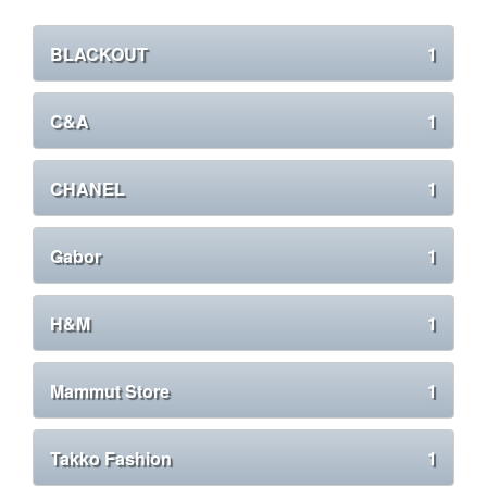
BLACKOUT
1
C&A
1
CHANEL
1
Gabor
1
H&M
1
Mammut Store
1
Takko Fashion
1